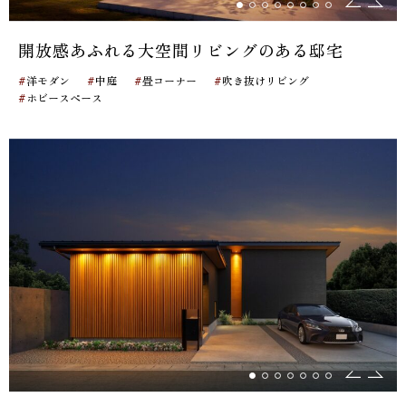
開放感あふれる大空間リビングのある邸宅
#
#
#
#
洋モダン
中庭
畳コーナー
吹き抜けリビング
#
ホビースペース