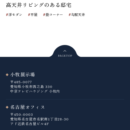
高天井リビングのある邸宅
#
#
#
#
洋モダン
平屋
畳コーナー
勾配天井
PAGE
TOP
小牧展示場
〒485-0077
愛知県小牧市西之島 330
中京テレビハウジング 小牧内
名古屋オフィス
〒450-0003
愛知県名古屋市名駅南1丁目28-30
アド近鉄名古屋ビル4F