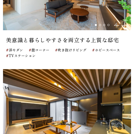
美意識と暮らしやすさを両立する上質な邸宅
#
#
#
#
洋モダン
畳コーナー
吹き抜けリビング
ホビースペース
#
TVステーション