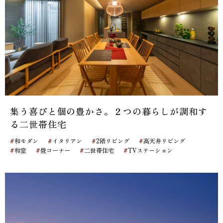
集う喜びと個の豊かさ。２つの暮らしが調和す
る二世帯住宅
#
#
#
#
和モダン
イタリアン
2階リビング
高天井リビング
#
#
#
#
和室
畳コーナー
二世帯住宅
TVステーション