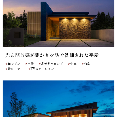
光と開放感が豊かさを紡ぐ洗練された平屋
#
#
#
#
#
和モダン
平屋
高天井リビング
中庭
和室
#
#
畳コーナー
TVステーション