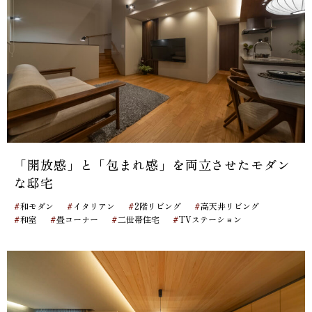
「開放感」と「包まれ感」を両立させたモダン
な邸宅
#
#
#
#
和モダン
イタリアン
2階リビング
高天井リビング
#
#
#
#
和室
畳コーナー
二世帯住宅
TVステーション