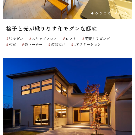
格子と光が織りなす和モダンな邸宅
#
#
#
#
和モダン
スキップフロア
ロフト
高天井リビング
#
#
#
#
和室
畳コーナー
勾配天井
TVステーション