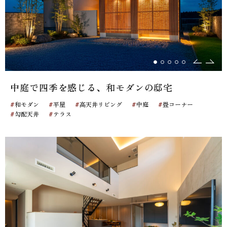
中庭で四季を感じる、和モダンの邸宅
#
#
#
#
#
和モダン
平屋
高天井リビング
中庭
畳コーナー
#
#
勾配天井
テラス